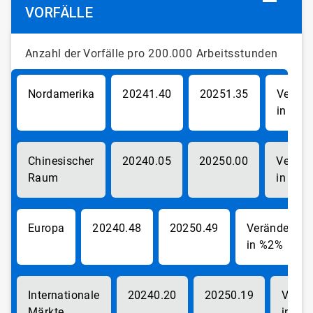
VORFÄLLE
Anzahl der Vorfälle
pro 200.000 Arbeitsstunden
Nordamerika
1.40
1.35
-4
Chinesischer
0.05
0.00
Raum
-1
Europa
0.48
0.49
2%
Internationale
0.20
0.19
Märkte
-