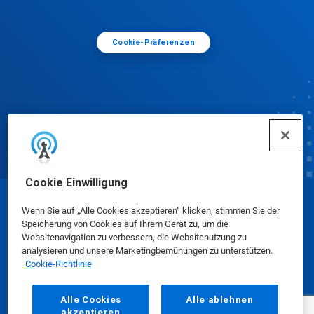
Cookie-Präferenzen
Cookie Einwilligung
© Ecolab Inc. 2025
Wenn Sie auf „Alle Cookies akzeptieren“ klicken, stimmen Sie der
Speicherung von Cookies auf Ihrem Gerät zu, um die
Websitenavigation zu verbessern, die Websitenutzung zu
Sicherheitsdatenblätter
|
Datenschutzrichtlinie
|
analysieren und unsere Marketingbemühungen zu unterstützen.
Cookie-Richtlinie
Nutzungsbedingungen
Alle Cookies
Alle ablehnen
akzeptieren