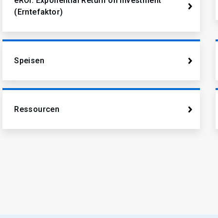
eROI: Exponential Return on Investment
(Erntefaktor)
Speisen
Ressourcen