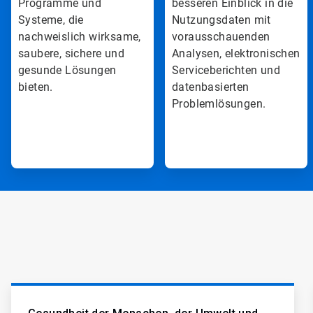
Programme und
besseren Einblick in die
v
v
o
o
Systeme, die
Nutzungsdaten mit
n
n
nachweislich wirksame,
vorausschauenden
3
3
saubere, sichere und
Analysen, elektronischen
gesunde Lösungen
Serviceberichten und
bieten.
datenbasierten
Problemlösungen.