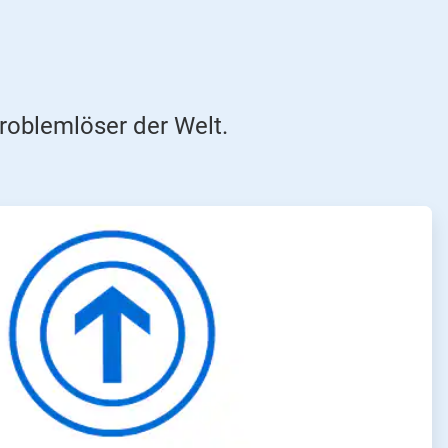
roblemlöser der Welt.
ArticleTile
3
von
4