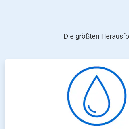
Die größten Herausfo
ArticleTile
1
von
4