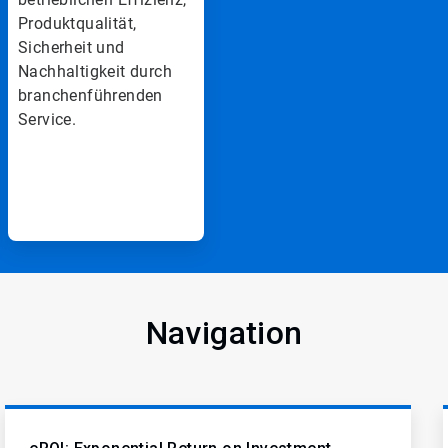
v
Produktqualität,
o
n
Sicherheit und
3
Nachhaltigkeit durch
branchenführenden
Service.
Navigation