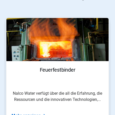
Dies
ist
ein
Karussell.
Nutzen
Sie
die
Schaltflächen
Weiter
und
Zurück,
Feuerfestbinder
um
zu
navigieren,
oder
springen
Nalco Water verfügt über die all die Erfahrung, die
Sie
Ressourcen und die innovativen Technologien,...
mit
den
Folien-
Punkten