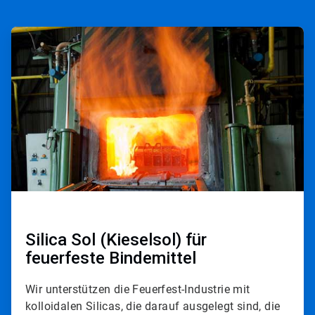
A
r
t
i
c
l
e
T
i
l
e
1
v
o
n
3
Silica Sol (Kieselsol) für
feuerfeste Bindemittel
Wir unterstützen die Feuerfest-Industrie mit
kolloidalen Silicas, die darauf ausgelegt sind, die