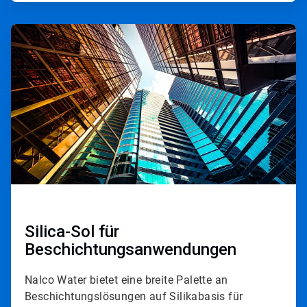
A
r
t
i
c
l
e
T
i
l
e
3
v
o
n
3
Silica-Sol für
Beschichtungsanwendungen
Nalco Water bietet eine breite Palette an
Beschichtungslösungen auf Silikabasis für