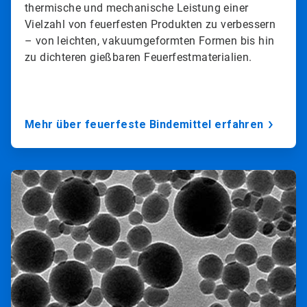
thermische und mechanische Leistung einer
Vielzahl von feuerfesten Produkten zu verbessern
– von leichten, vakuumgeformten Formen bis hin
zu dichteren gießbaren Feuerfestmaterialien.
Mehr über feuerfeste Bindemittel erfahren
A
r
t
i
c
l
e
T
i
l
e