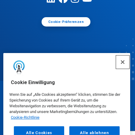
Cookie-Präferenzen
Cookie Einwilligung
© Ecolab Inc. 2025
Wenn Sie auf „Alle Cookies akzeptieren“ klicken, stimmen Sie der
Speicherung von Cookies auf Ihrem Gerät zu, um die
Websitenavigation zu verbessern, die Websitenutzung zu
Sicherheitsdatenblätter
|
Datenschutzrichtlinie
|
analysieren und unsere Marketingbemühungen zu unterstützen.
Cookie-Richtlinie
Nutzungsbedingungen
Alle Cookies
Alle ablehnen