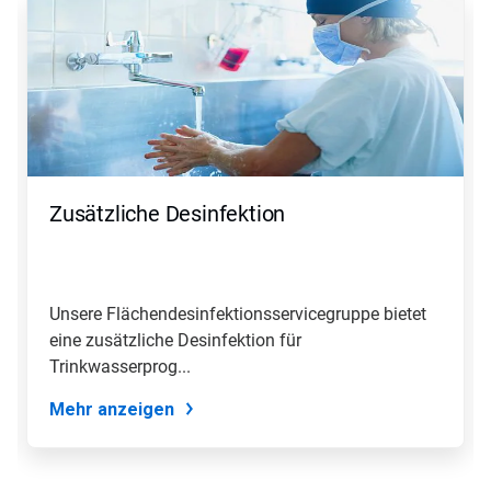
ist
ein
Karussell.
Nutzen
Sie
die
Schaltflächen
Weiter
und
Zurück,
Zusätzliche Desinfektion
um
zu
navigieren,
oder
springen
Unsere Flächendesinfektionsservicegruppe bietet
Sie
eine zusätzliche Desinfektion für
mit
den
Trinkwasserprog...
Folien-
Punkten
Mehr anzeigen
zu
einer
Folie.