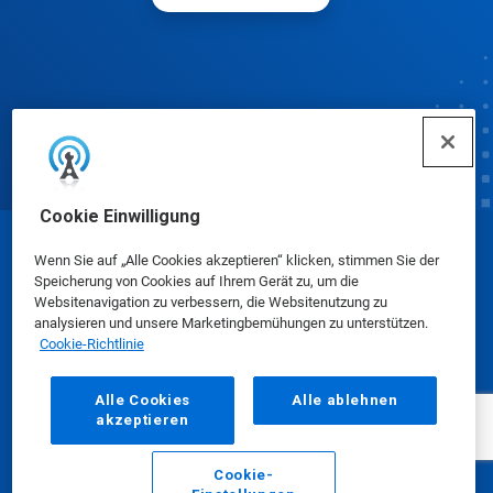
Cookie Einwilligung
© Ecolab Inc. 2025
Wenn Sie auf „Alle Cookies akzeptieren“ klicken, stimmen Sie der
Speicherung von Cookies auf Ihrem Gerät zu, um die
Websitenavigation zu verbessern, die Websitenutzung zu
Sicherheitsdatenblätter
|
Datenschutzrichtlinie
|
analysieren und unsere Marketingbemühungen zu unterstützen.
Cookie-Richtlinie
Nutzungsbedingungen
Alle Cookies
Alle ablehnen
akzeptieren
Cookie-