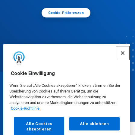
Cookie-Präferenzen
Cookie Einwilligung
© Ecolab Inc. 2025
Wenn Sie auf „Alle Cookies akzeptieren“ klicken, stimmen Sie der
Speicherung von Cookies auf Ihrem Gerät zu, um die
Websitenavigation zu verbessern, die Websitenutzung zu
Sicherheitsdatenblätter
|
Datenschutzrichtlinie
|
analysieren und unsere Marketingbemühungen zu unterstützen.
Cookie-Richtlinie
Nutzungsbedingungen
Alle Cookies
Alle ablehnen
akzeptieren