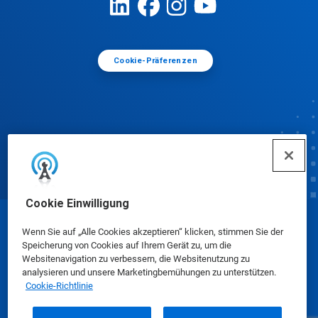
Cookie-Präferenzen
Cookie Einwilligung
© Ecolab Inc. 2025
Wenn Sie auf „Alle Cookies akzeptieren“ klicken, stimmen Sie der
Speicherung von Cookies auf Ihrem Gerät zu, um die
Websitenavigation zu verbessern, die Websitenutzung zu
Sicherheitsdatenblätter
|
Datenschutzrichtlinie
|
analysieren und unsere Marketingbemühungen zu unterstützen.
Cookie-Richtlinie
Nutzungsbedingungen