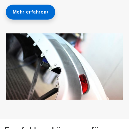
Mehr erfahren
ArticleTile
2
von
2