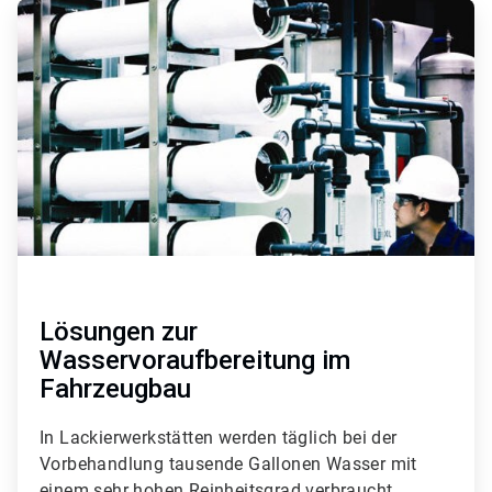
A
r
t
i
c
l
e
T
i
l
e
3
v
o
n
3
Lösungen zur
Wasservoraufbereitung im
Fahrzeugbau
In Lackierwerkstätten werden täglich bei der
Vorbehandlung tausende Gallonen Wasser mit
einem sehr hohen Reinheitsgrad verbraucht.