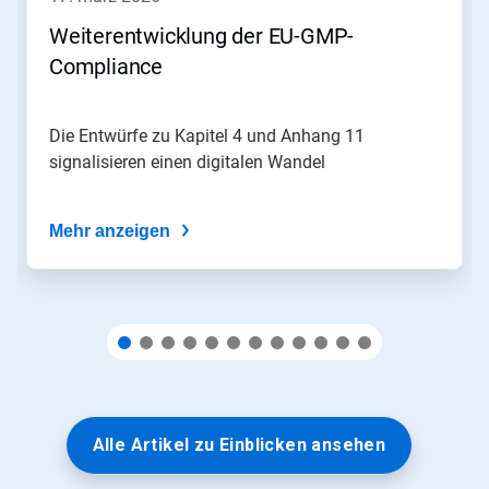
um
zu
Weiterentwicklung der EU-GMP-
navigieren,
Compliance
oder
springen
Sie
mit
Die Entwürfe zu Kapitel 4 und Anhang 11
den
signalisieren einen digitalen Wandel
Folien-
Punkten
zu
Mehr anzeigen
einer
Folie.
Alle Artikel zu Einblicken ansehen