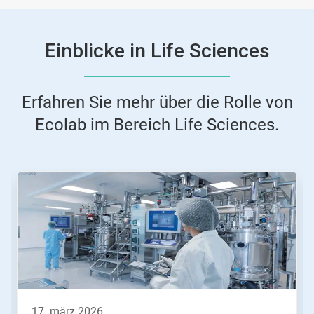
Einblicke in Life Sciences
Erfahren Sie mehr über die Rolle von
Ecolab im Bereich Life Sciences.
Dies
ist
ein
Karussell.
Nutzen
Sie
die
Schaltflächen
Weiter
und
Zurück,
17. märz 2026