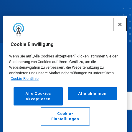
Cookie Einwilligung
© Ecolab Inc. 2025
Wenn Sie auf „Alle Cookies akzeptieren“ klicken, stimmen Sie der
Speicherung von Cookies auf Ihrem Gerät zu, um die
Websitenavigation zu verbessern, die Websitenutzung zu
Sicherheitsdatenblätter
|
Datenschutzrichtlinie
|
analysieren und unsere Marketingbemühungen zu unterstützen.
Cookie-Richtlinie
Nutzungsbedingungen
Alle Cookies
Alle ablehnen
akzeptieren
Cookie-
Einstellungen
E-Mail
Anrufen