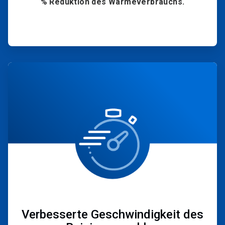
% Reduktion des Wärmeverbrauchs.
ArticleTile
3
von
4
Verbesserte Geschwindigkeit des