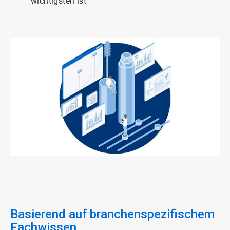
wichtigsten ist
ArticleTile
1
von
3
Basierend auf branchenspezifischem
Fachwissen