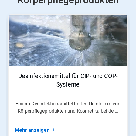
Körperpflegeprodukten
Dies
ist
ein
Karussell.
Nutzen
Sie
die
Schaltflächen
Weiter
und
Zurück,
Desinfektionsmittel für CIP- und COP-
um
zu
Systeme
navigieren,
oder
springen
Ecolab Desinfektionsmittel helfen Herstellern von
Sie
Körperpflegeprodukten und Kosmetika bei der...
mit
den
Folien-
Punkten
Mehr anzeigen
zu