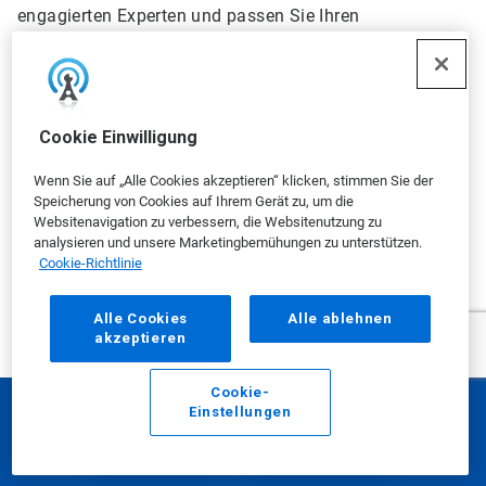
engagierten Experten und passen Sie Ihren
Reinigungsprozess individuell an.
Schützen Sie die Produktqualität und vermeiden
Sie kostspielige Rückrufaktionen
Unterstützen Sie die Angleichung von
Cookie Einwilligung
Rechtsvorschriften
Wenn Sie auf „Alle Cookies akzeptieren“ klicken, stimmen Sie der
Steigern Sie die Leistung und minimieren Sie
Speicherung von Cookies auf Ihrem Gerät zu, um die
Ausfallzeiten
Websitenavigation zu verbessern, die Websitenutzung zu
Verbessern Sie Ihre Nachhaltigkeit
analysieren und unsere Marketingbemühungen zu unterstützen.
Cookie-Richtlinie
Alle Cookies
Alle ablehnen
akzeptieren
Konsultationsanfrage
Cookie-
für unsere Life
Einstellungen
E-Mail
Anrufen
Sciences Experten