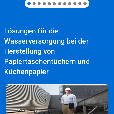
Lösungen für die
Wasserversorgung bei der
Herstellung von
Papiertaschentüchern und
Küchenpapier
Dies
ist
ein
Karussell.
Nutzen
Sie
die