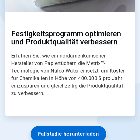
e
1
v
o
n
3
Festigkeitsprogramm optimieren
und Produktqualität verbessern
Erfahren Sie, wie ein nordamerikanischer
Hersteller von Papiertüchern die Metrix™-
Technologie von Nalco Water einsetzt, um Kosten
für Chemikalien in Höhe von 400.000 $ pro Jahr
einzusparen und gleichzeitig die Produktqualität
zu verbessern.
Fallstudie herunterladen