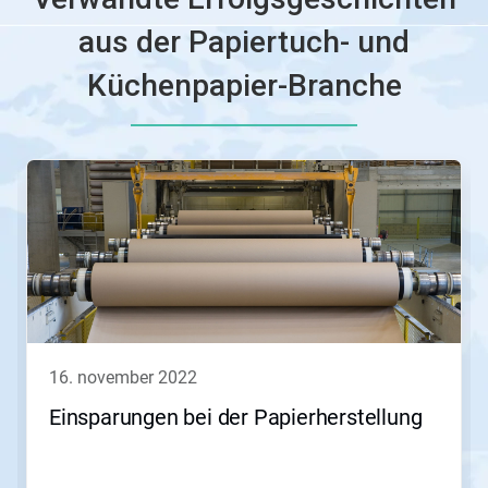
aus der Papiertuch- und
Küchenpapier-Branche
Dies
ist
ein
Karussell.
Nutzen
Sie
die
Schaltflächen
Weiter
und
Zurück,
16. november 2022
um
zu
Einsparungen bei der Papierherstellung
navigieren,
oder
springen
Sie