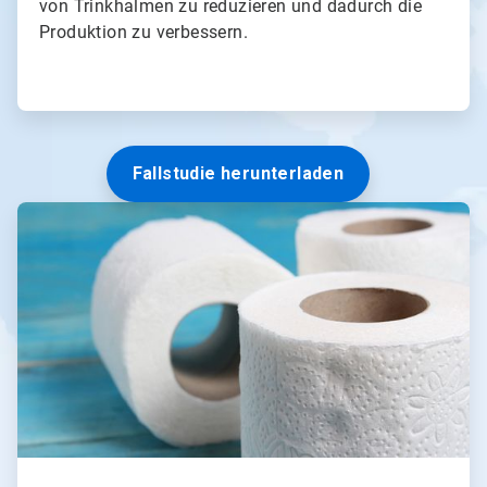
von Trinkhalmen zu reduzieren und dadurch die
Produktion zu verbessern.
Fallstudie herunterladen
A
r
t
i
c
l
e
T
i
l
e
3
v
o