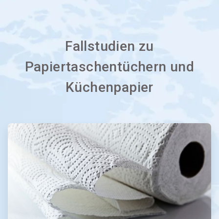
Fallstudien zu
Papiertaschentüchern und
Küchenpapier
A
r
t
i
c
l
e
T
i
l