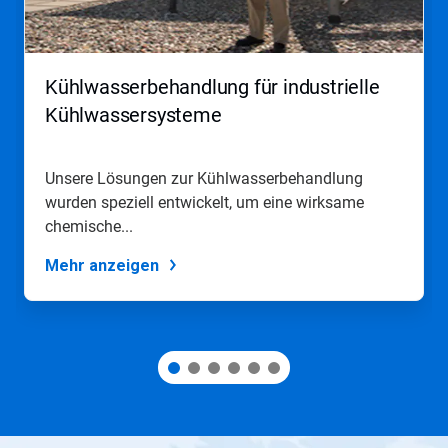
Schaltflächen
Weiter
und
Zurück,
Kühlwasserbehandlung für industrielle
um
zu
Kühlwassersysteme
navigieren,
oder
springen
Unsere Lösungen zur Kühlwasserbehandlung
Sie
wurden speziell entwickelt, um eine wirksame
mit
den
chemische...
Folien-
Punkten
Mehr anzeigen
zu
einer
Folie.