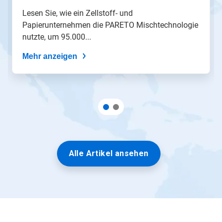
mit
Lesen Sie, wie ein Zellstoff- und
den
Papierunternehmen die PARETO Mischtechnologie
Folien-
nutzte, um 95.000...
Punkten
zu
Mehr anzeigen
einer
Folie.
Alle Artikel ansehen