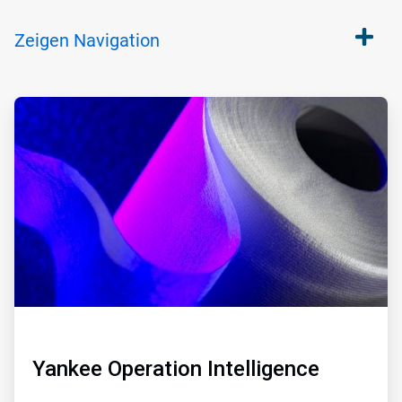
Zeigen
Navigation
ArticleTile
1
von
6
Yankee Operation Intelligence