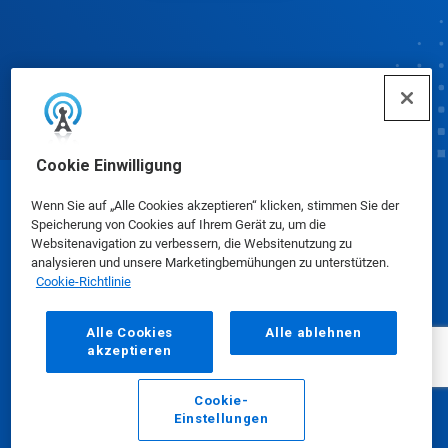
Cookie Einwilligung
© Ecolab Inc. 2025
Wenn Sie auf „Alle Cookies akzeptieren“ klicken, stimmen Sie der
Speicherung von Cookies auf Ihrem Gerät zu, um die
Websitenavigation zu verbessern, die Websitenutzung zu
Sicherheitsdatenblätter
|
Datenschutzrichtlinie
|
analysieren und unsere Marketingbemühungen zu unterstützen.
Cookie-Richtlinie
Nutzungsbedingungen
Alle Cookies
Alle ablehnen
akzeptieren
Cookie-
Einstellungen
E-Mail
Anrufen