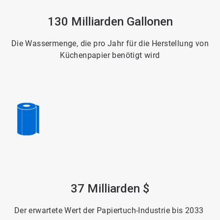
ArticleTile
130 Milliarden Gallonen
5
von
6
Die Wassermenge, die pro Jahr für die Herstellung von
Küchenpapier benötigt wird
ArticleTile
37 Milliarden $
6
von
6
Der erwartete Wert der Papiertuch-Industrie bis 2033