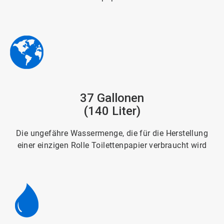
ArticleTile
37 Gallonen
4
von
(140 Liter)
6
Die ungefähre Wassermenge, die für die Herstellung
einer einzigen Rolle Toilettenpapier verbraucht wird