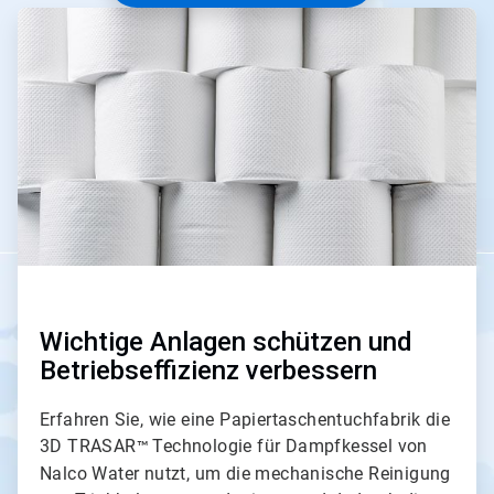
A
r
t
i
c
l
e
T
i
l
e
2
v
o
n
3
Wichtige Anlagen schützen und
Betriebseffizienz verbessern
Erfahren Sie, wie eine Papiertaschentuchfabrik die
3D TRASAR
Technologie für Dampfkessel von
™
Nalco Water nutzt, um die mechanische Reinigung