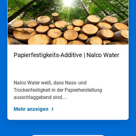
ein
Karussell.
Nutzen
Sie
die
Schaltflächen
Weiter
und
Zurück,
Papierfestigkeits-Additive | Nalco Water
um
zu
navigieren,
oder
springen
Nalco Water weiß, dass Nass- und
Sie
Trockenfestigkeit in der Papierherstellung
mit
den
ausschlaggebend sind....
Folien-
Punkten
Mehr anzeigen
zu
einer
Folie.