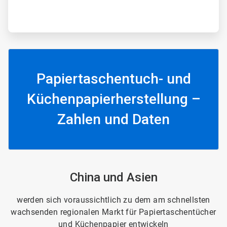
Papiertaschentuch- und
Küchenpapierherstellung –
Zahlen und Daten
ArticleTile
China und Asien
3
von
6
werden sich voraussichtlich zu dem am schnellsten
wachsenden regionalen Markt für Papiertaschentücher
und Küchenpapier entwickeln