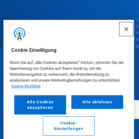
Cookie Einwilligung
© Ecolab Inc. 2025
Wenn Sie auf „Alle Cookies akzeptieren“ klicken, stimmen Sie der
Speicherung von Cookies auf Ihrem Gerät zu, um die
Websitenavigation zu verbessern, die Websitenutzung zu
Sicherheitsdatenblätter
|
Datenschutzrichtlinie
|
analysieren und unsere Marketingbemühungen zu unterstützen.
Cookie-Richtlinie
Nutzungsbedingungen
Alle Cookies
Alle ablehnen
akzeptieren
Cookie-
Einstellungen
E-Mail
Anrufen