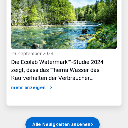
23. september 2024
Die Ecolab Watermark™-Studie 2024
zeigt, dass das Thema Wasser das
Kaufverhalten der Verbraucher
beeinflusst
mehr anzeigen
Alle Neuigkeiten ansehen