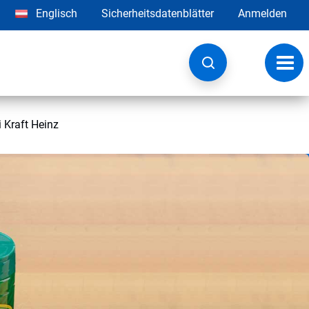
Englisch
Sicherheitsdatenblätter
Anmelden
Navig
umsc
 Kraft Heinz