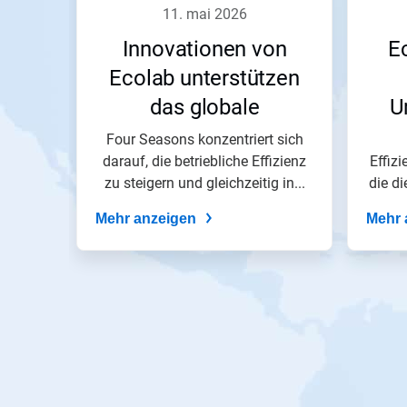
11. mai 2026
Innovationen von
E
Ecolab unterstützen
das globale
U
Engagement von Four
Wach
Four Seasons konzentriert sich
darauf, die betriebliche Effizienz
Seasons​​​​​​​
Effizi
zu steigern und gleichzeitig in...
die d
Nac
Mehr anzeigen
Mehr 