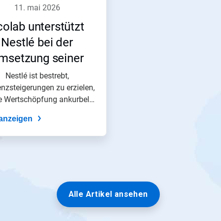
11. mai 2026
colab unterstützt
Nestlé bei der
msetzung seiner
stums-, Effizienz-
Nestlé ist bestrebt,
enzsteigerungen zu erzielen,
und
ie Wertschöpfung ankurbeln,
hhaltigkeitsziele​​​​​​​
um das...
anzeigen
Alle Artikel ansehen