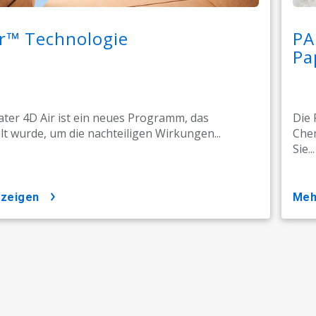
r™ Technologie
PA
Pa
ter 4D Air ist ein neues Programm, das
Die 
lt wurde, um die nachteiligen Wirkungen...
Chem
Sie...
nzeigen
me