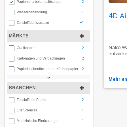
2
Papierverarbeitungslösungen
+1
Wasserbehandlung
4D Ai
+1
Zellstofffabrikzusätze
MÄRKTE
Nalco Wa
2
Grafikpapier
entwicke
2
Kartonagen und Verpackungen
2
Papiertaschentücher und Küchenpapier
mehr a
BRANCHEN
2
Zellstoff und Papier
1
Life Sciences
1
Medizinische Einrichtungen