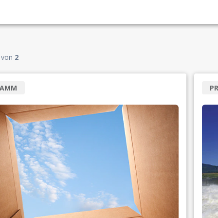
von
2
RAMM
P