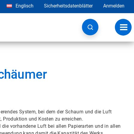
Englisch
Sicherheitsdatenblätter
Anmelden
Navig
umsc
schäumer
rierendes System, bei dem der Schaum und die Luft
t, Produktion und Kosten zu erreichen.
e vorhandene Luft bei allen Papierarten und in allen
r Anwendung kann damit die Kapazität des Werks