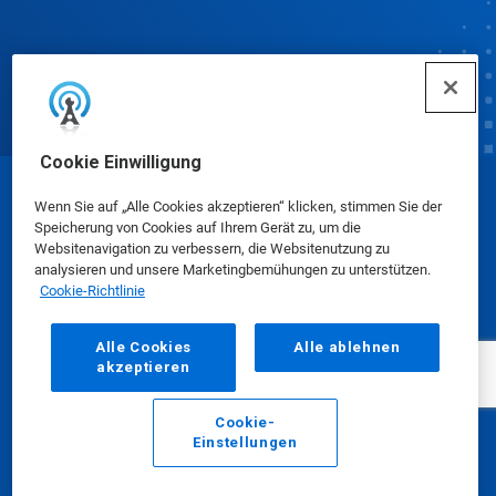
Cookie Einwilligung
© Ecolab Inc. 2025
Wenn Sie auf „Alle Cookies akzeptieren“ klicken, stimmen Sie der
Speicherung von Cookies auf Ihrem Gerät zu, um die
Websitenavigation zu verbessern, die Websitenutzung zu
Sicherheitsdatenblätter
|
Datenschutzrichtlinie
|
analysieren und unsere Marketingbemühungen zu unterstützen.
Cookie-Richtlinie
Nutzungsbedingungen
Alle Cookies
Alle ablehnen
akzeptieren
Cookie-
Einstellungen
E-Mail
Anrufen