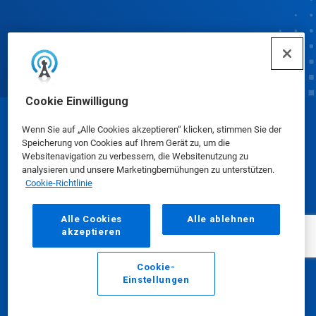
Cookie Einwilligung
© Ecolab Inc. 2025
Wenn Sie auf „Alle Cookies akzeptieren“ klicken, stimmen Sie der
Speicherung von Cookies auf Ihrem Gerät zu, um die
Websitenavigation zu verbessern, die Websitenutzung zu
Sicherheitsdatenblätter
|
Datenschutzrichtlinie
|
analysieren und unsere Marketingbemühungen zu unterstützen.
Cookie-Richtlinie
Nutzungsbedingungen
Alle Cookies
Alle ablehnen
akzeptieren
Cookie-
Einstellungen
E-Mail
Anrufen