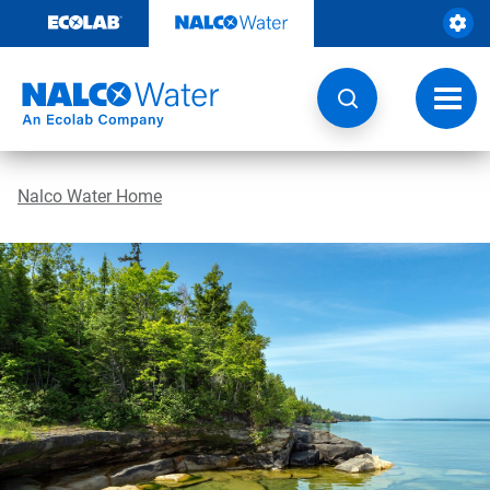
Weiter
zum
Inhalt
Navig
umsch
Nalco Water Home