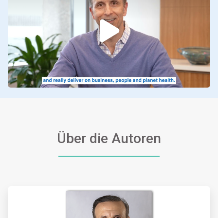
Über die Autoren
ArticleTile
1
von
2