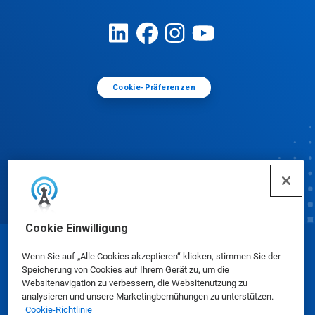
Cookie-Präferenzen
Cookie Einwilligung
© Ecolab Inc. 2025
Wenn Sie auf „Alle Cookies akzeptieren“ klicken, stimmen Sie der
Speicherung von Cookies auf Ihrem Gerät zu, um die
Websitenavigation zu verbessern, die Websitenutzung zu
Sicherheitsdatenblätter
|
Datenschutzrichtlinie
|
analysieren und unsere Marketingbemühungen zu unterstützen.
Cookie-Richtlinie