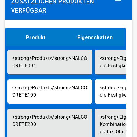
USÄTZLICHEN PRODUKTEN V
ERFÜGBAR
Produkt
Eigenschaften
NALCO
CRETE001
die Festigkeit
NALCO
CRETE100
die Festigkeit
NALCO
CRETE200
Kombination aus
glatter Oberfläc