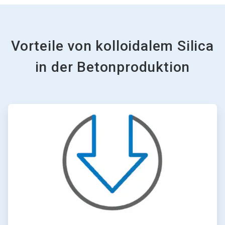
Vorteile von kolloidalem Silica
in der Betonproduktion
A
r
t
i
c
l
e
T
i
l
e
1
v