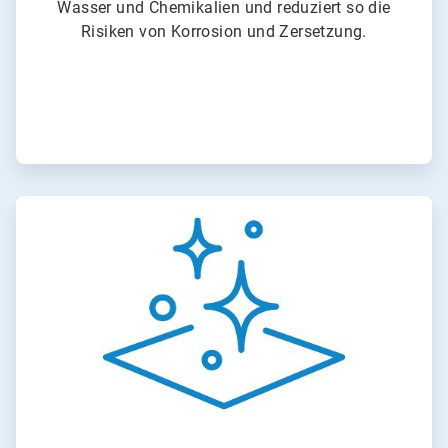
Wasser und Chemikalien und reduziert so die
Risiken von Korrosion und Zersetzung.
A
r
t
i
c
l
e
T
i
l
e
4
v