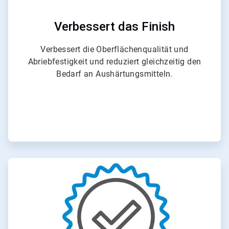
o
n
6
Verbessert das Finish
Verbessert die Oberflächenqualität und
Abriebfestigkeit und reduziert gleichzeitig den
Bedarf an Aushärtungsmitteln.
A
r
t
i
c
l
e