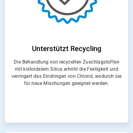
T
i
l
e
5
v
o
n
6
Unterstützt Recycling
Die Behandlung von recycelten Zuschlagstoffen
mit kolloidalem Silica erhöht die Festigkeit und
verringert das Eindringen von Chlorid, wodurch sie
für neue Mischungen geeignet werden.