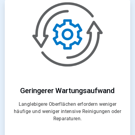
A
r
t
i
c
l
e
T
i
l
e
6
v
o
n
6
Geringerer Wartungsaufwand
Langlebigere Oberflächen erfordern weniger
häufige und weniger intensive Reinigungen oder
Reparaturen.