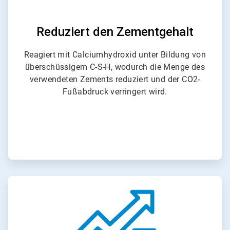
o
n
6
Reduziert den Zementgehalt
Reagiert mit Calciumhydroxid unter Bildung von
überschüssigem C-S-H, wodurch die Menge des
verwendeten Zements reduziert und der CO2-
Fußabdruck verringert wird.​​​​​​​
A
r
t
i
c
l