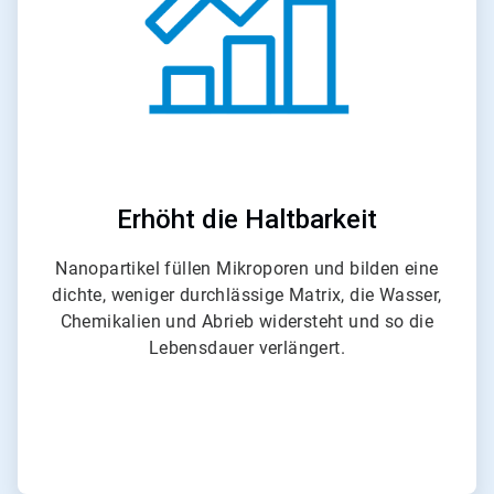
e
T
i
l
e
2
v
o
n
6
Erhöht die Haltbarkeit
Nanopartikel füllen Mikroporen und bilden eine
dichte, weniger durchlässige Matrix, die Wasser,
Chemikalien und Abrieb widersteht und so die
Lebensdauer verlängert.