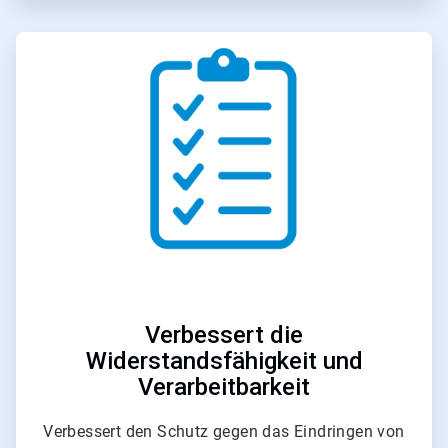
A
r
t
i
c
l
e
T
i
l
e
3
v
o
n
6
Verbessert die
Widerstandsfähigkeit und
Verarbeitbarkeit
Verbessert den Schutz gegen das Eindringen von