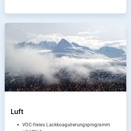
ArticleTile
3
von
4
Luft
VOC-freies Lackkoagulierungsprogramm