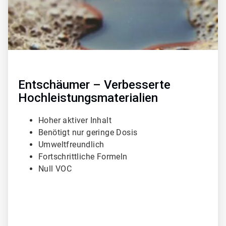
T
i
l
e
3
v
o
n
3
Entschäumer – Verbesserte
Hochleistungsmaterialien
Hoher aktiver Inhalt
Benötigt nur geringe Dosis
Umweltfreundlich
Fortschrittliche Formeln
Null VOC