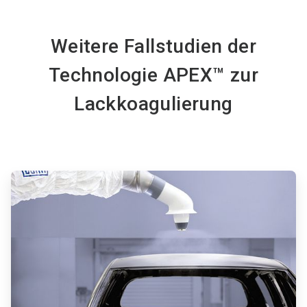
Weitere Fallstudien der
Technologie APEX™ zur
Lackkoagulierung
ArticleTile
1
von
4