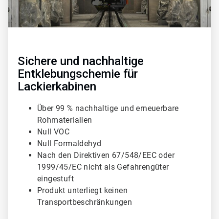
l
e
1
v
o
n
3
Sichere und nachhaltige
Entklebungschemie für
Lackierkabinen
Über 99 % nachhaltige und erneuerbare
Rohmaterialien
Null VOC
Null Formaldehyd
Nach den Direktiven 67/548/EEC oder
1999/45/EC nicht als Gefahrengüter
eingestuft
Produkt unterliegt keinen
Transportbeschränkungen