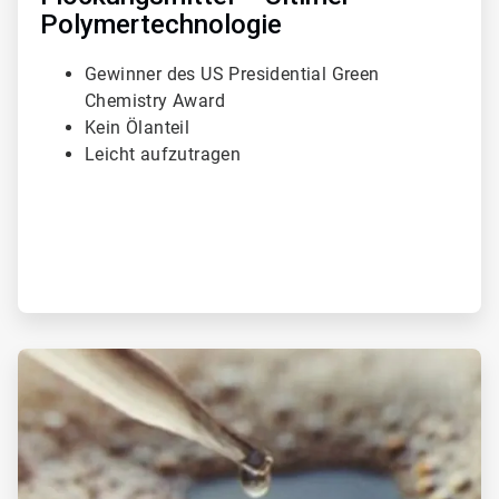
Polymertechnologie
Gewinner des US Presidential Green
Chemistry Award
Kein Ölanteil
Leicht aufzutragen
A
r
t
i
c
l
e