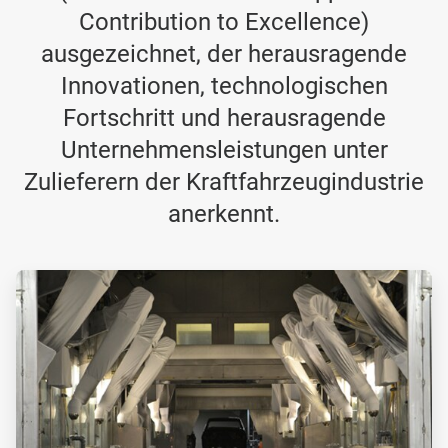
Contribution to Excellence)
ausgezeichnet, der herausragende
Innovationen, technologischen
Fortschritt und herausragende
Unternehmensleistungen unter
Zulieferern der Kraftfahrzeugindustrie
anerkennt.
A
r
t
i
c
l
e
T
i