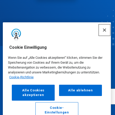
Cookie Einwilligung
© Ecolab Inc. 2025
Wenn Sie auf „Alle Cookies akzeptieren“ klicken, stimmen Sie der
Speicherung von Cookies auf Ihrem Gerät zu, um die
Websitenavigation zu verbessern, die Websitenutzung zu
Sicherheitsdatenblätter
|
Datenschutzrichtlinie
|
analysieren und unsere Marketingbemühungen zu unterstützen.
Cookie-Richtlinie
Nutzungsbedingungen
Alle Cookies
Alle ablehnen
akzeptieren
Cookie-
Einstellungen