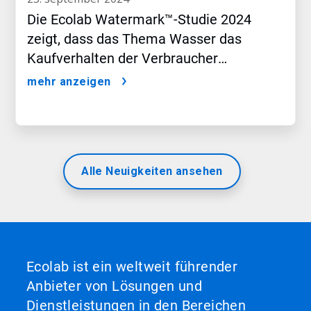
Die Ecolab Watermark™-Studie 2024
zeigt, dass das Thema Wasser das
Kaufverhalten der Verbraucher
beeinflusst
mehr anzeigen
Alle Neuigkeiten ansehen
Ecolab ist ein weltweit führender
Anbieter von Lösungen und
Dienstleistungen in den Bereichen