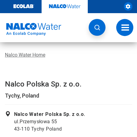
Weiter
zum
Inhalt
Navig
umsch
Nalco Water Home
Nalco Polska Sp. z o.o.
Tychy, Poland
Nalco Water Polska Sp. z o.o.
ul.Przemysłowa 55
43-110 Tychy Poland