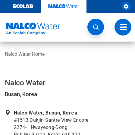
Weiter
zum
Inhalt
Navig
umsch
Nalco Water Home
Nalco Water
Busan, Korea
Nalco Water, Busan, Korea
#1513 Dukjin Santre View Encore
2274-1 Hwayeong-Dong
Buk-Gu Busan, Korea 616-120