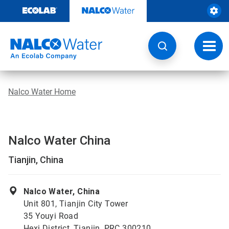
Weiter
zum
Inhalt
Navig
umsch
Nalco Water Home
Nalco Water China
Tianjin, China
Nalco Water, China
Unit 801, Tianjin City Tower
35 Youyi Road
Hexi District, Tianjin, PRC 300210