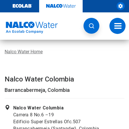
Weiter
zum
Inhalt
Navig
umsch
Nalco Water Home
Nalco Water Colombia
Barrancabermeja, Colombia
Nalco Water Columbia
Carrera 8 No.6 –19
Edificio Super Estrellas Ofc.507
Barrancabermeja (Santander), Colombia