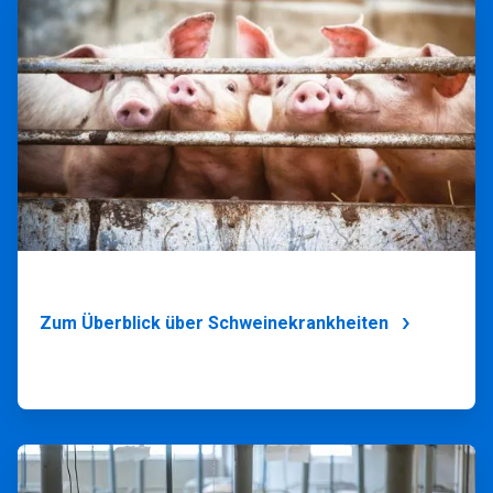
ArticleTile
3
von
4
Zum Überblick über Schweinekrankheiten
ArticleTile
4