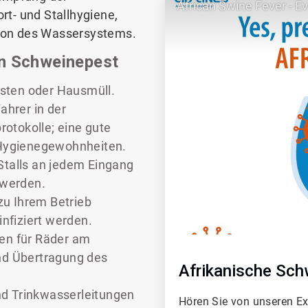
African Swine Fever - E
rt- und Stallhygiene,
ion des Wassersystems.
en Schweinepest
esten oder Hausmüll.
ahrer in der
otokolle; eine gute
r Hygienegewohnheiten.
Stalls an jedem Eingang
 werden.
 zu Ihrem Betrieb
nfiziert werden.
en für Räder am
 und Übertragung des
Afrikanische Sch
und Trinkwasserleitungen
Hören Sie von unseren Ex