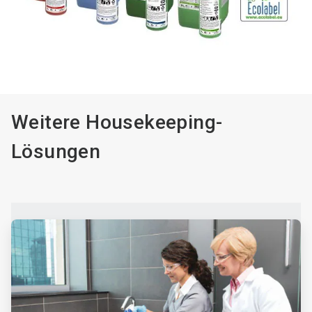
Weitere Housekeeping-
Lösungen
ArticleTile
1
von
4