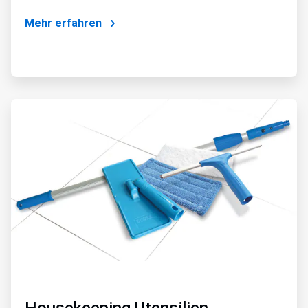
Mehr erfahren
ArticleTile
4
von
4
Housekeeping Utensilien