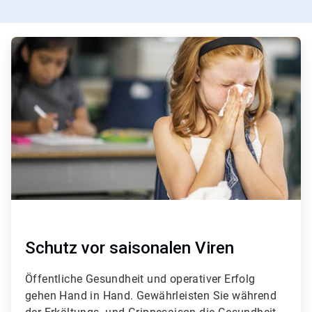
A
r
t
i
c
l
e
T
i
l
e
1
v
o
n
3
Schutz vor saisonalen Viren
Öffentliche Gesundheit und operativer Erfolg
gehen Hand in Hand. Gewährleisten Sie während