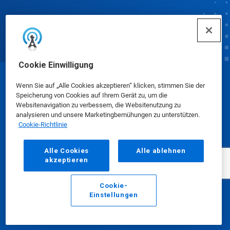
Cookie Einwilligung
© Ecolab Inc. 2025
Wenn Sie auf „Alle Cookies akzeptieren“ klicken, stimmen Sie der
Speicherung von Cookies auf Ihrem Gerät zu, um die
Websitenavigation zu verbessern, die Websitenutzung zu
Sicherheitsdatenblätter
|
Datenschutzrichtlinie
|
analysieren und unsere Marketingbemühungen zu unterstützen.
Cookie-Richtlinie
Nutzungsbedingungen
Alle Cookies
Alle ablehnen
akzeptieren
Cookie-
Einstellungen
E-Mail
Anrufen