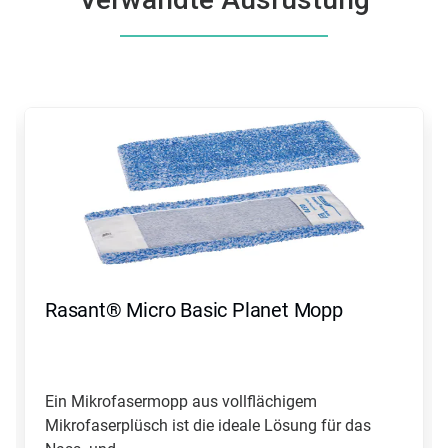
Dies
ist
ein
Karussell.
Nutzen
Sie
die
Schaltflächen
Weiter
und
Zurück,
Rasant® Micro Basic Planet Mopp
um
zu
navigieren,
oder
springen
Ein Mikrofasermopp aus vollflächigem
Sie
Mikrofaserplüsch ist die ideale Lösung für das
mit
den