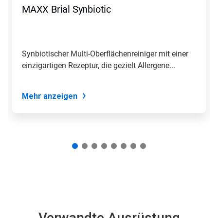
Zurück,
MAXX Brial Synbiotic
um
zu
navigieren,
oder
springen
Synbiotischer Multi-Oberflächenreiniger mit einer
Sie
einzigartigen Rezeptur, die gezielt Allergene...
mit
den
Folien-
Punkten
Mehr anzeigen
zu
einer
Folie.
Verwandte Ausrüstung