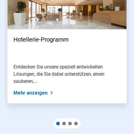
Nutzen
Sie
die
Schaltflächen
Weiter
und
Zurück,
Hotellerie-Programm
um
zu
navigieren,
oder
springen
Entdecken Sie unsere speziell entwickelten
Sie
Lösungen, die Sie dabei unterstützen, einen
mit
den
sauberen,...
Folien-
Punkten
Mehr anzeigen
zu
einer
Folie.