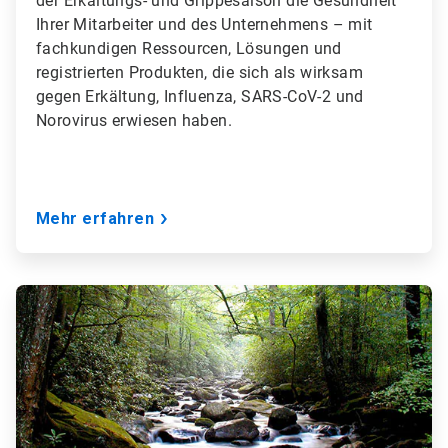
der Erkältungs- und Grippesaison die Gesundheit
Ihrer Mitarbeiter und des Unternehmens – mit
fachkundigen Ressourcen, Lösungen und
registrierten Produkten, die sich als wirksam
gegen Erkältung, Influenza, SARS-CoV-2 und
Norovirus erwiesen haben.
Mehr erfahren
A
r
t
i
c
l
e
T
i