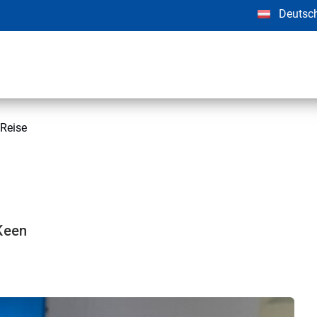
Deutsc
 Reise
 Keen