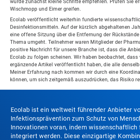
würde zunächst kleine Schritte empfehlen. Prüfen Sie ers
Wischmopp und Eimer greifen.
Ecolab veröffentlicht weiterhin fundierte wissenschaftl
Desinfektionsmitteln. Auf der kürzlich abgehaltenen Ja
eine offene Sitzung über die Entfernung der Rückständ
Thema umgeht. Teilnehmer waren Mitglieder der Pharma
positive Nachricht für unsere Branche ist, dass die Anb
Ecolab zu folgen scheinen. Wir haben beobachtet, dass 
ergänzende Artikel veröffentlicht haben, die alle dense
Meiner Erfahrung nach kommen wir durch eine Koordinat
können, um sich zeitgemäß auszudrücken, das Risiko re
Ecolab ist ein weltweit führender Anbieter 
Infektionsprävention zum Schutz von Mensch
Innovationen voran, indem wissenschaftlich 
integriert werden. Diese einzigartige Kombi