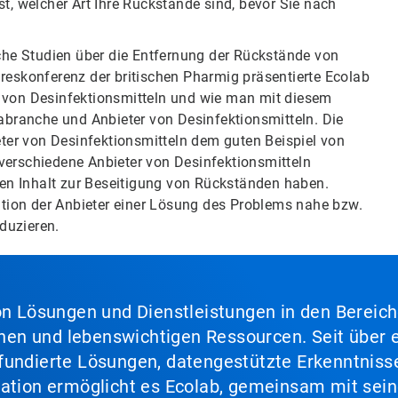
t, welcher Art Ihre Rückstände sind, bevor Sie nach
iche Studien über die Entfernung der Rückstände von
hreskonferenz der britischen Pharmig präsentierte Ecolab
e von Desinfektionsmitteln und wie man mit diesem
branche und Anbieter von Desinfektionsmitteln. Die
ieter von Desinfektionsmitteln dem guten Beispiel von
verschiedene Anbieter von Desinfektionsmitteln
lben Inhalt zur Beseitigung von Rückständen haben.
ion der Anbieter einer Lösung des Problems nahe bzw.
duzieren.
von Lösungen und Dienstleistungen in den Bereic
en und lebenswichtigen Ressourcen. Seit über e
fundierte Lösungen, datengestützte Erkenntnisse
nation ermöglicht es Ecolab, gemeinsam mit sein