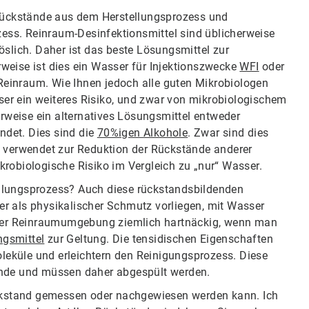
 Rückstände aus dem Herstellungsprozess und
ss. Reinraum-Desinfektionsmittel sind üblicherweise
öslich. Daher ist das beste Lösungsmittel zur
weise ist dies ein Wasser für Injektionszwecke
WFI
oder
n Reinraum. Wie Ihnen jedoch alle guten Mikrobiologen
er ein weiteres Risiko, und zwar von mikrobiologischem
weise ein alternatives Lösungsmittel entweder
det. Dies sind die
70%igen Alkohole
. Zwar sind dies
u verwendet zur Reduktion der Rückstände anderer
krobiologische Risiko im Vergleich zu „nur“ Wasser.
llungsprozess? Auch diese rückstandsbildenden
r als physikalischer Schmutz vorliegen, mit Wasser
n der Reinraumumgebung ziemlich hartnäckig, wenn man
ngsmittel
zur Geltung. Die tensidischen Eigenschaften
eküle und erleichtern den Reinigungsprozess. Diese
ände und müssen daher abgespült werden.
stand gemessen oder nachgewiesen werden kann.​​​​​​​ Ich