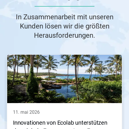
In Zusammenarbeit mit unseren
Kunden lösen wir die größten
Herausforderungen.
Dies
ist
ein
Karussell.
Nutzen
Sie
die
Schaltflächen
Weiter
und
Zurück,
11. mai 2026
um
zu
Innovationen von Ecolab unterstützen
navigieren,