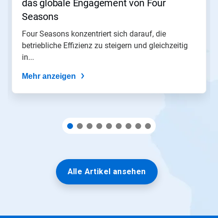
das globale Engagement von Four
oder
springen
Seasons​​​​​​​
Sie
mit
Four Seasons konzentriert sich darauf, die
den
betriebliche Effizienz zu steigern und gleichzeitig
Folien-
in...
Punkten
zu
Mehr anzeigen
einer
Folie.
Alle Artikel ansehen