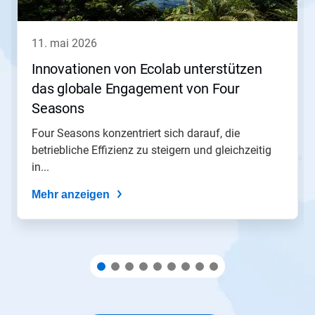
Weiter
und
Zurück,
11. mai 2026
um
zu
Innovationen von Ecolab unterstützen
navigieren,
das globale Engagement von Four
oder
springen
Seasons​​​​​​​
Sie
mit
Four Seasons konzentriert sich darauf, die
den
betriebliche Effizienz zu steigern und gleichzeitig
Folien-
in...
Punkten
zu
Mehr anzeigen
einer
Folie.