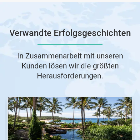
Verwandte Erfolgsgeschichten
In Zusammenarbeit mit unseren
Kunden lösen wir die größten
Herausforderungen.
Dies
ist
ein
Karussell.
Nutzen
Sie
die
Schaltflächen