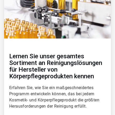
l
e
T
i
l
e
2
v
o
n
3
Lernen Sie unser gesamtes
Sortiment an Reinigungslösungen
für Hersteller von
Körperpflegeprodukten kennen
Erfahren Sie, wie Sie ein maßgeschneidertes
Programm entwickeln können, das bei jedem
Kosmetik- und Körperpflegeprodukt die größten
Herausforderungen der Reinigung erfüllt.