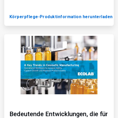
Körperpflege-Produktinformation herunterladen
A
r
t
i
c
l
e
T
i
l
e
3
v
o
n
3
Bedeutende Entwicklungen, die für