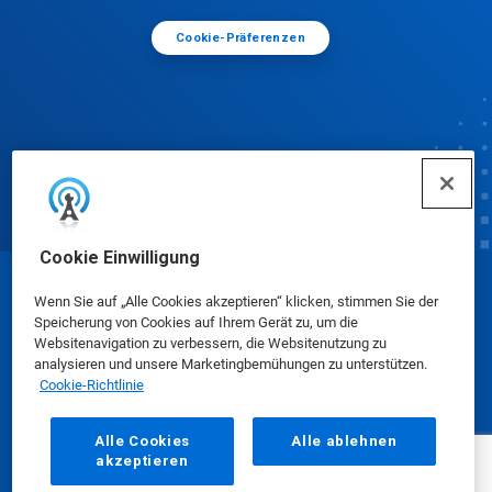
Cookie-Präferenzen
Cookie Einwilligung
© Ecolab Inc. 2025
Wenn Sie auf „Alle Cookies akzeptieren“ klicken, stimmen Sie der
Speicherung von Cookies auf Ihrem Gerät zu, um die
Websitenavigation zu verbessern, die Websitenutzung zu
Sicherheitsdatenblätter
|
Datenschutzrichtlinie
|
analysieren und unsere Marketingbemühungen zu unterstützen.
Cookie-Richtlinie
Nutzungsbedingungen
Alle Cookies
Alle ablehnen
akzeptieren