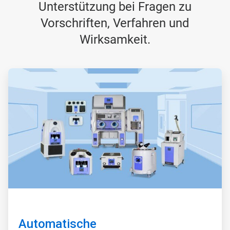
Unterstützung bei Fragen zu
Vorschriften, Verfahren und
Wirksamkeit.
A
r
t
i
c
l
e
T
i
l
e
1
v
o
n
3
Automatische