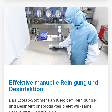
A
r
t
i
c
l
e
T
i
l
e
2
v
o
n
3
Effektive manuelle Reinigung und
Desinfektion
Das Ecolab-Sortiment an Klercide™ Reinigungs-
und Desinfektionsprodukten bietet wirksame