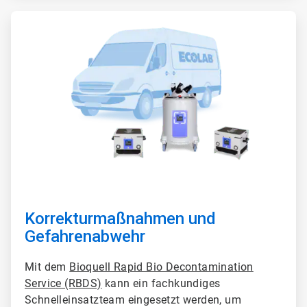
A
r
t
i
c
l
e
T
i
l
e
3
v
o
n
3
Korrekturmaßnahmen und
Gefahrenabwehr
Mit dem
Bioquell Rapid Bio Decontamination
Service (RBDS)
kann ein fachkundiges
Schnelleinsatzteam eingesetzt werden, um