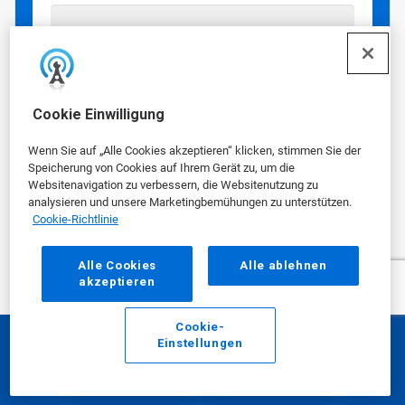
Cookie Einwilligung
Sind Sie damit einverstanden,
Wenn Sie auf „Alle Cookies akzeptieren“ klicken, stimmen Sie der
Marketingangebote, Updates und
Speicherung von Cookies auf Ihrem Gerät zu, um die
andere Informationen von Ecolab zu
Websitenavigation zu verbessern, die Websitenutzung zu
erhalten?
analysieren und unsere Marketingbemühungen zu unterstützen.
Cookie-Richtlinie
Ich bin damit einverstanden, E-Mails von
Ecolab zu erhalten
Alle Cookies
Alle ablehnen
akzeptieren
Indem Sie auf „Ja“ klicken, akzeptieren Sie,
dass Ihnen Ecolab per E-Mail
Marketingangebote, Updates und andere
Cookie-
Einstellungen
Informationen sendet. Wenn Sie die
E-Mail
Anrufen
Geschäftsbeziehung fortsetzen, jedoch keine
Marketingmitteilungen erhalten wollen, können