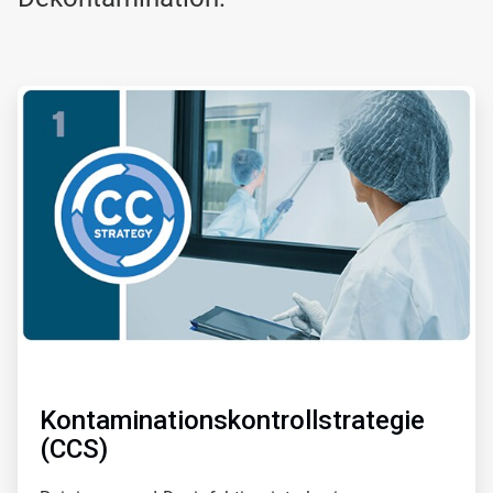
ArticleTile
1
von
6
Kontaminationskontrollstrategie
(CCS)