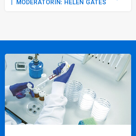
|
MODERATORIN: HELEN GATES
ArticleTile
1
von
2