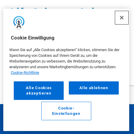
Life Sciences Anhang
1 Anfrageformular
Füllen Sie das Formular aus und senden Sie es ab,
Cookie Einwilligung
um Informationen über die Einhaltung der
gesetzlichen Vorschriften nach Anhang 1 zu erhalten.
Wenn Sie auf „Alle Cookies akzeptieren“ klicken, stimmen Sie der
Speicherung von Cookies auf Ihrem Gerät zu, um die
*
Pflichtfeld
Websitenavigation zu verbessern, die Websitenutzung zu
analysieren und unsere Marketingbemühungen zu unterstützen.
Vorname
Cookie-Richtlinie
Alle Cookies
Alle ablehnen
akzeptieren
Nachname
Cookie-
Einstellungen
E-Mail
Anrufen
Titel/Rolle