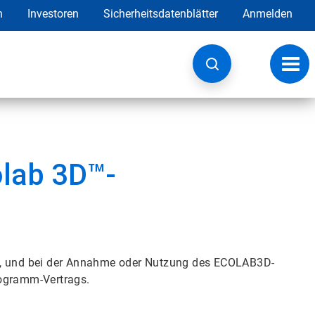
h
Investoren
Sicherheitsdatenblätter
Anmelden
Navig
umsc
olab 3D™-
, und bei der Annahme oder Nutzung des ECOLAB3D-
rogramm-Vertrags.