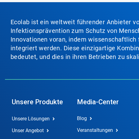
oder
springen
Sie
mit
Ecolab ist ein weltweit führender Anbieter 
den
Infektionsprävention zum Schutz von Mensch
Folien-
Punkten
Innovationen voran, indem wissenschaftlich 
zu
integriert werden. Diese einzigartige Kombi
einer
Folie.
bedeutet, und dies in ihren Betrieben zu ska
Unsere Produkte
Media-Center
Blog
Unsere Lösungen
Veranstaltungen
Unser Angebot