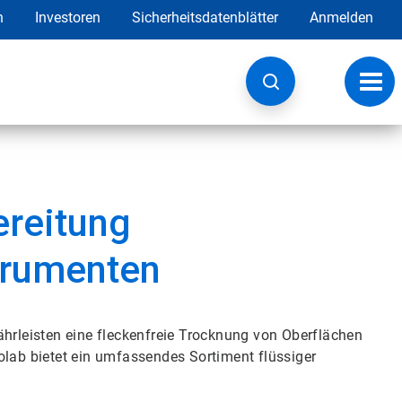
h
Investoren
Sicherheitsdatenblätter
Anmelden
Navig
umsc
ereitung
trumenten
ährleisten eine fleckenfreie Trocknung von Oberflächen
olab bietet ein umfassendes Sortiment flüssiger