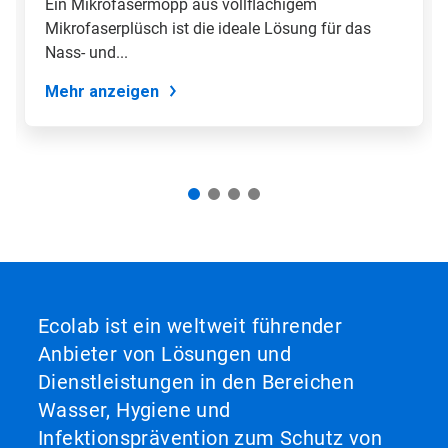
Ein Mikrofasermopp aus vollflächigem
Sie
Mikrofaserplüsch ist die ideale Lösung für das
mit
den
Nass- und...
Folien-
Punkten
Mehr anzeigen
zu
einer
Folie.
Ecolab ist ein weltweit führender
Anbieter von Lösungen und
Dienstleistungen in den Bereichen
Wasser, Hygiene und
Infektionsprävention zum Schutz von