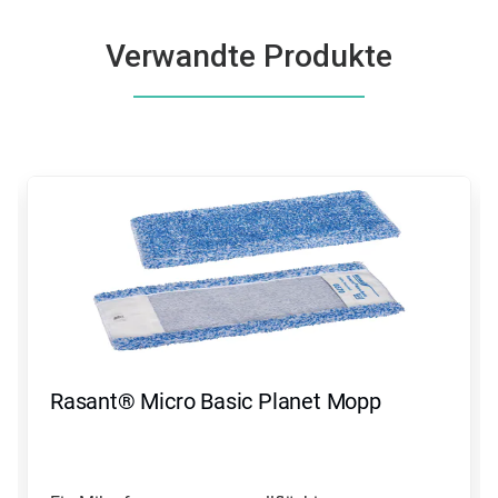
Verwandte Produkte
Dies
ist
ein
Karussell.
Nutzen
Sie
die
Schaltflächen
Weiter
und
Zurück,
Rasant® Micro Basic Planet Mopp
um
zu
navigieren,
oder
springen