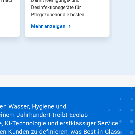
on nach
Damit Reinigungs- und
Flüssi
Desinfektionsgeräte für
die Tr
Pflegezubehör die besten
flecke
Ergebnisse erzielen,...
Mehr anzeigen
Mehr 
hen Wasser, Hygiene und
inem Jahrhundert treibt Ecolab
, KI-Technologie und erstklassiger Service
en Kunden zu definieren, was Best-in-Class