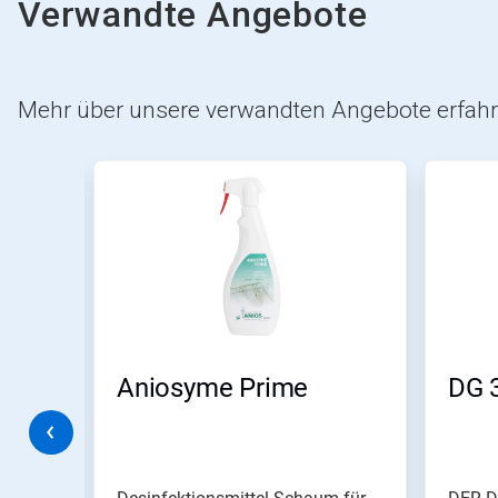
Verwandte Angebote
Mehr über unsere verwandten Angebote erfahr
Dies
ist
ein
Karussell.
Nutzen
Sie
die
Schaltflächen
Weiter
und
Zurück,
ttel
Aniosyme Prime
DG 3
um
zu
navigieren,
oder
springen
Sie