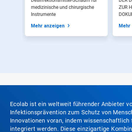
ndes
Desinfektionsmittel-Schaum für
DER 
mit
medizinische und chirurgische
ZUR 
den
ie
Instrumente
DOKU
Folien-
DESI
Punkten
Mehr anzeigen
Mehr 
zu
einer
Folie.
Ecolab ist ein weltweit führender Anbieter 
Infektionsprävention zum Schutz von Mensch
Innovationen voran, indem wissenschaftlich 
integriert werden. Diese einzigartige Kombi