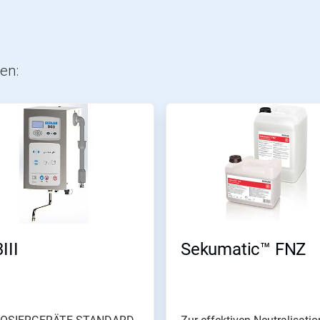
en:
III
Sekumatic™ FNZ