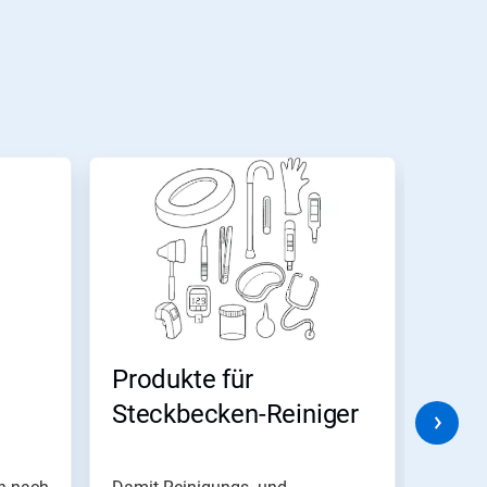
Produkte für
Klar
Steckbecken-Reiniger
Inst