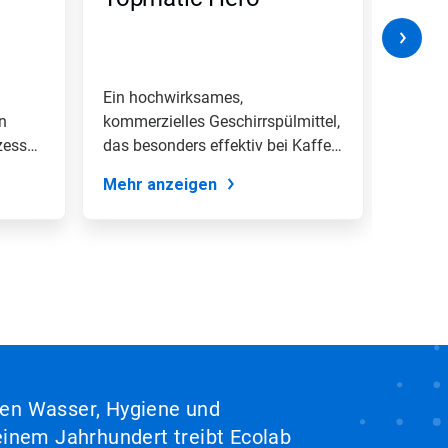
Ein hochwirksames,
Ein ho
n
kommerzielles Geschirrspülmittel,
der sp
zess
das besonders effektiv bei Kaffee-
Wasser
und...
Kalkab
Mehr anzeigen
Mehr 
hen Wasser, Hygiene und
inem Jahrhundert treibt Ecolab