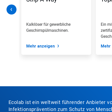
um
zu
navigieren,
oder
springen
Sie
Kalklöser für gewerbliche
Ein m
mit
l mit
Geschirrspülmaschinen.
zertifi
den
i...
Geschi
Folien-
insbes
Punkten
Mehr anzeigen
Mehr 
zu
einer
Folie.
Ecolab ist ein weltweit führender Anbieter 
Infektionsprävention zum Schutz von Mensch