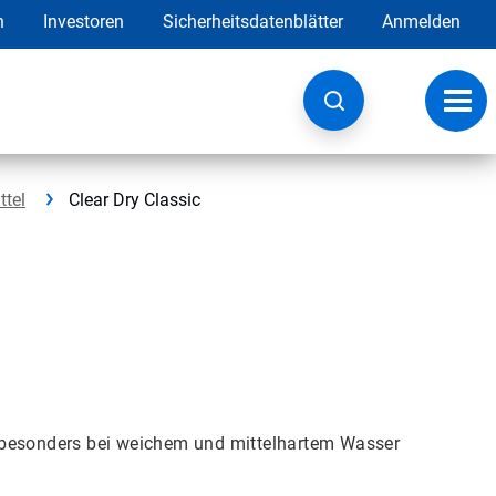
h
Investoren
Sicherheitsdatenblätter
Anmelden
Navig
umsc
ttel
Clear Dry Classic
der besonders bei weichem und mittelhartem Wasser