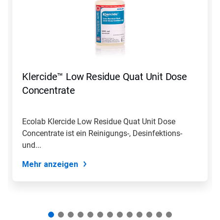
Karussell.
Nutzen
Sie
die
Schaltflächen
Weiter
und
Zurück,
Klercide™ Low Residue Quat Unit Dose
um
zu
Concentrate
navigieren,
oder
springen
Ecolab Klercide Low Residue Quat Unit Dose
Sie
Concentrate ist ein Reinigungs-, Desinfektions-
mit
den
und...
Folien-
Punkten
Mehr anzeigen
zu
einer
Folie.