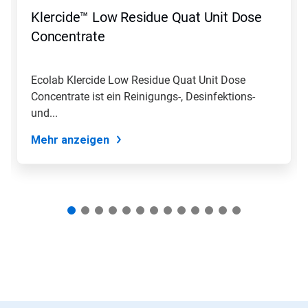
Zurück,
Klercide™ Low Residue Quat Unit Dose
um
zu
Concentrate
navigieren,
oder
springen
Ecolab Klercide Low Residue Quat Unit Dose
Sie
Concentrate ist ein Reinigungs-, Desinfektions-
mit
den
und...
Folien-
Punkten
Mehr anzeigen
zu
einer
Folie.