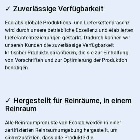
ArticleTile
3
✓ Zuverlässige Verfügbarkeit
von
4
Ecolabs globale Produktions- und Lieferkettenpräsenz
wird durch unsere betriebliche Exzellenz und etablierten
Lieferantenbeziehungen gestärkt. Dadurch können wir
unseren Kunden die zuverlässige Verfügbarkeit
kritischer Produkte garantieren, die sie zur Einhaltung
von Vorschriften und zur Optimierung der Produktion
benötigen.
ArticleTile
4
✓ Hergestellt für Reinräume, in einem
von
Reinraum
4
Alle Reinraumprodukte von Ecolab werden in einer
zertifizierten Reinraumumgebung hergestellt, um
sicherzustellen, dass alle Produkte die