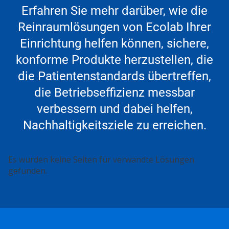
Erfahren Sie mehr darüber, wie die
Reinraumlösungen von Ecolab Ihrer
Einrichtung helfen können, sichere,
konforme Produkte herzustellen, die
die Patientenstandards übertreffen,
die Betriebseffizienz messbar
verbessern und dabei helfen,
Nachhaltigkeitsziele zu erreichen.
Dies
Es wurden keine Seiten für verwandte Lösungen
ist
gefunden.
ein
Karussell.
Nutzen
Sie
die
Schaltflächen