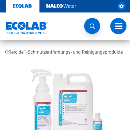
Weiter
zum
Inhalt
Navig
umsch
Klercide™-Schmutzentfernungs- und Reinigungsprodukte