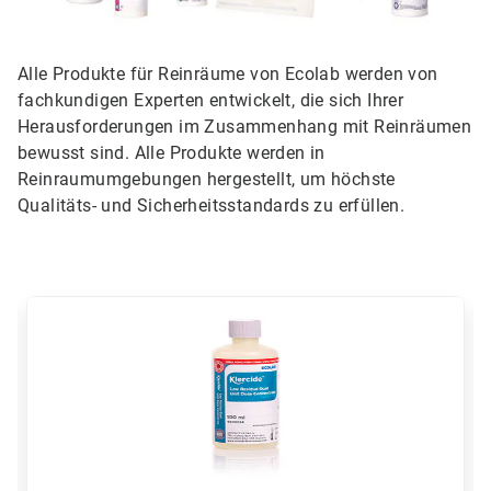
Alle Produkte für Reinräume von Ecolab werden von
fachkundigen Experten entwickelt, die sich Ihrer
Herausforderungen im Zusammenhang mit Reinräumen
bewusst sind. Alle Produkte werden in
Reinraumumgebungen hergestellt, um höchste
Qualitäts- und Sicherheitsstandards zu erfüllen.
Dies
ist
ein
Karussell.
Nutzen
Sie
die
Schaltflächen
Weiter
und