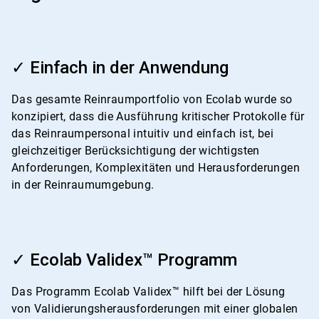
ArticleTile
1
✓ Einfach in der Anwendung
von
4
Das gesamte Reinraumportfolio von Ecolab wurde so
konzipiert, dass die Ausführung kritischer Protokolle für
das Reinraumpersonal intuitiv und einfach ist, bei
gleichzeitiger Berücksichtigung der wichtigsten
Anforderungen, Komplexitäten und Herausforderungen
in der Reinraumumgebung.
ArticleTile
2
✓ Ecolab Validex™ Programm
von
4
Das Programm Ecolab Validex™ hilft bei der Lösung
von Validierungsherausforderungen mit einer globalen