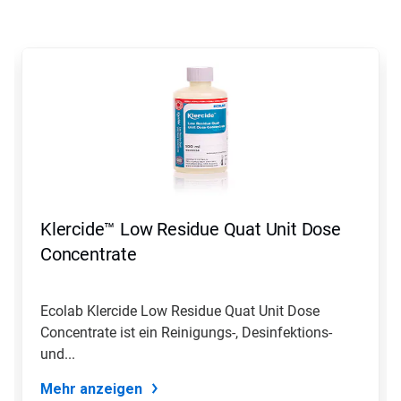
Dies
ist
ein
Karussell.
Nutzen
Sie
die
Schaltflächen
Weiter
und
Zurück,
Klercide™ Low Residue Quat Unit Dose
um
zu
Concentrate
navigieren,
oder
springen
Ecolab Klercide Low Residue Quat Unit Dose
Sie
Concentrate ist ein Reinigungs-, Desinfektions-
mit
den
und...
Folien-
Punkten
Mehr anzeigen