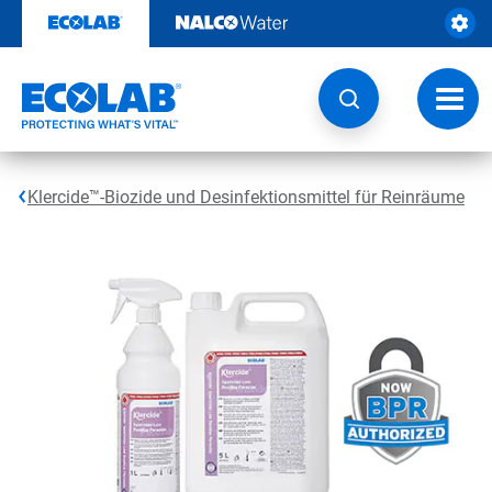
Weiter
zum
Inhalt
Navig
umsch
Klercide™-Biozide und Desinfektionsmittel für Reinräume