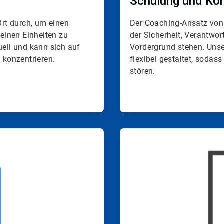
Schulung und Ko
rt durch, um einen
Der Coaching-Ansatz von E
zelnen Einheiten zu
der Sicherheit, Verantwor
uell und kann sich auf
Vordergrund stehen.​​​​​​​
, konzentrieren.
flexibel gestaltet, sodas
stören.
ArticleTile
4
von
4