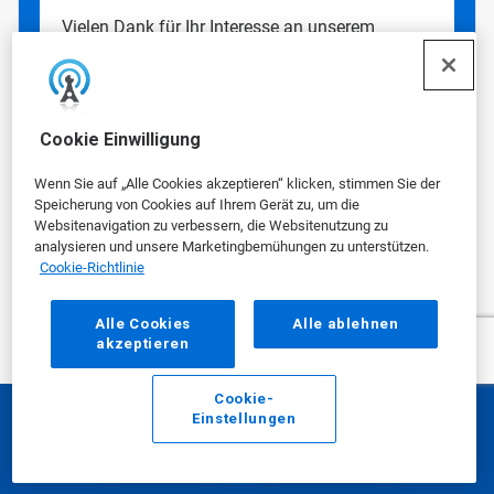
Vielen Dank für Ihr Interesse an unserem
Programm Ecolab Water for Climate. Bitte
füllen Sie dieses Formular aus, um mehr
darüber zu erfahren, wie Sie mithilfe dieses
Programms Ihre Wasser- und
Cookie Einwilligung
Unternehmensziele erreichen können.
*
Pflichtfeld
Wenn Sie auf „Alle Cookies akzeptieren“ klicken, stimmen Sie der
Speicherung von Cookies auf Ihrem Gerät zu, um die
Vorname
Websitenavigation zu verbessern, die Websitenutzung zu
analysieren und unsere Marketingbemühungen zu unterstützen.
Cookie-Richtlinie
Nachname
Alle Cookies
Alle ablehnen
akzeptieren
Cookie-
Einstellungen
Position
E-Mail
Anrufen