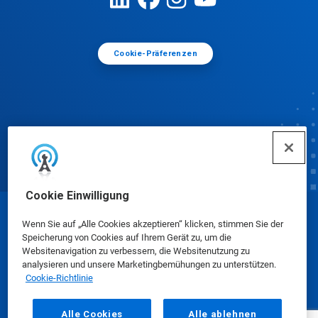
Cookie-Präferenzen
Cookie Einwilligung
© Ecolab Inc. 2025
Wenn Sie auf „Alle Cookies akzeptieren“ klicken, stimmen Sie der
Speicherung von Cookies auf Ihrem Gerät zu, um die
Websitenavigation zu verbessern, die Websitenutzung zu
Sicherheitsdatenblätter
|
Datenschutzrichtlinie
|
analysieren und unsere Marketingbemühungen zu unterstützen.
Cookie-Richtlinie
Nutzungsbedingungen
Alle Cookies
Alle ablehnen