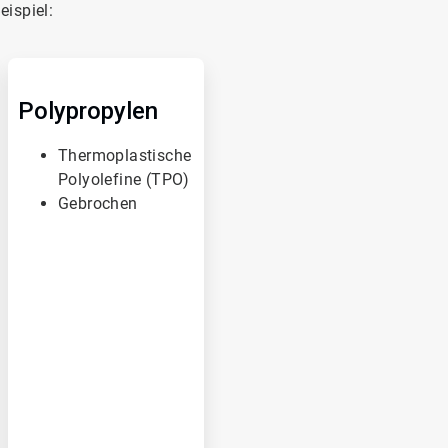
ispiel:
A
r
t
Polypropylen
i
c
Thermoplastische
l
Polyolefine (TPO)
e
T
Gebrochen
i
l
e
3
v
o
n
3