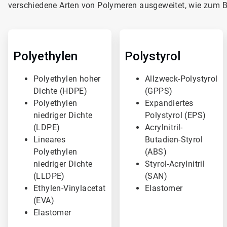
verschiedene Arten von Polymeren ausgeweitet, wie zum Be
A
A
r
r
t
t
Polyethylen
Polystyrol
i
i
c
c
Polyethylen hoher
Allzweck-Polystyrol
l
l
Dichte (HDPE)
(GPPS)
e
e
T
T
Polyethylen
Expandiertes
i
i
niedriger Dichte
Polystyrol (EPS)​​​​​​​
l
l
(LDPE)
Acrylnitril-
e
e
Lineares
Butadien-Styrol
1
2
v
v
Polyethylen
(ABS)
o
o
niedriger Dichte
Styrol-Acrylnitril
n
n
(LLDPE)
(SAN)
3
3
Ethylen-Vinylacetat
Elastomer
(EVA)
Elastomer