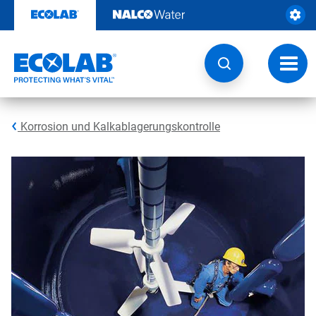
Weiter
zum
Inhalt
Navig
umsch
Korrosion und Kalkablagerungskontrolle