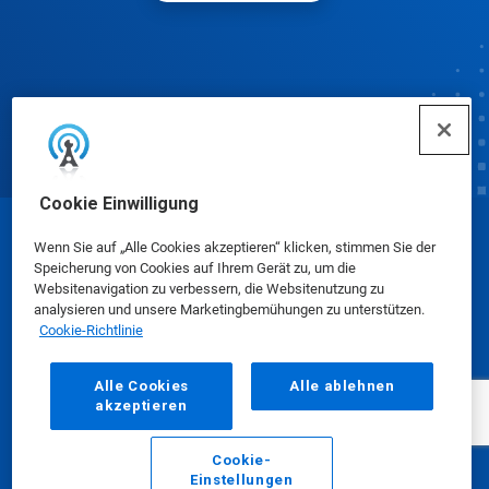
Cookie Einwilligung
© Ecolab Inc. 2025
Wenn Sie auf „Alle Cookies akzeptieren“ klicken, stimmen Sie der
Speicherung von Cookies auf Ihrem Gerät zu, um die
Websitenavigation zu verbessern, die Websitenutzung zu
Sicherheitsdatenblätter
|
Datenschutzrichtlinie
|
analysieren und unsere Marketingbemühungen zu unterstützen.
Cookie-Richtlinie
Nutzungsbedingungen
Alle Cookies
Alle ablehnen
akzeptieren
Cookie-
Einstellungen