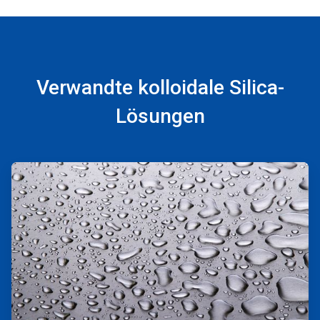
Verwandte kolloidale Silica-
Lösungen
ArticleTile
1
von
2